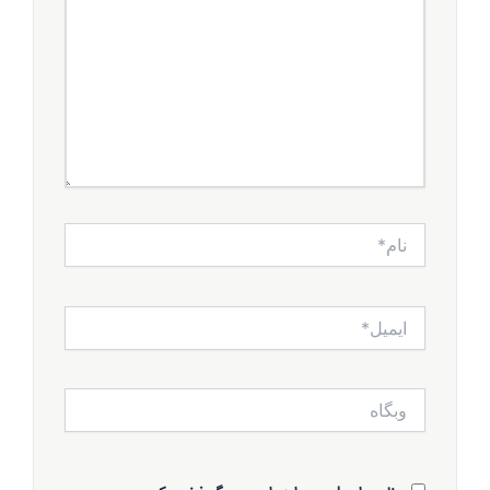
را
بنویسید...
نام*
ایمیل*
وبگاه