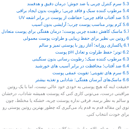
5.3
سرم کنترل چربی یا ضد جوش؛ درمان دقیق و هدفمند
5.4
مرطوب کننده سبک و فاقد چربی؛ رطوبت بدون ایجاد براقی
5.5
ضد آفتاب فاقد چربی؛ حفاظت از پوست در برابر اشعه UV
5.6
کرم پودر مناسب پوست چرب؛ آرایشی بدون آسیب
5.7
ماسک کاهش دهنده چربی پوست؛ درمان هفتگی برای پوست متعادل
6
روتین بی‌ نظیر برای حفظ زیبایی و طراوت پوست معمولی
6.1
پاکسازی روزانه؛ آغاز روز با پوستی تمیز و سالم
6.2
تونر؛ حفظ طراوت و تعادل pH پوست
6.3
مرطوب کننده سبک؛ رطوبت رسانی بدون سنگینی
6.4
ضد آفتاب؛ محافظت در برابر آسیب های خورشید
6.5
سرم های تقویتی؛ تقویت عمقی پوست
6.6
ماسک‌های آبرسان هفتگی؛ شادابی و تغذیه بیشتر
حقیقت اینه که هیچ پوستی به خودی خود عالی نیست، اما با یک روتین
مراقبتی درست، می‌تونی کاری کنی که پوستت همیشه شاداب، درخشان
و سالم به نظر برسه. فرقی نداره پوستت چربه، خشکه یا مختلط، چون
توی این مقاله قدم به قدم یاد می‌گیری که چطور بهترین روتین پوستی رو
برای خودت انتخاب کنی.
پس اگر می‌خوای بالاخره از شر مشکلات پوستی خلاص بشی و یه پوست