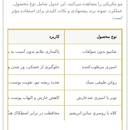
مو مکزیکی را مشاهده می‌کنید. این جدول شامل نوع محصول،
عملکرد، نمونه برند پیشنهادی و نکات کلیدی برای استفاده مؤثر
است:
نوع محصول
کاربرد
شامپو بدون سولفات
پاکسازی ملایم بدون آسیب به بافت
اسپری مرطوب‌کننده
جلوگیری از خشکی، وز شدن و مات
روغن طبیعی سبک
تغذیه ریشه مو، تقویت پوست سر، 
تونر یا اسپری ضدخارش
کاهش خارش و التهاب پوست سر
کلاه یا روسری ساتن/ابریشم
محافظت در برابر اصطکاک هنگام خ