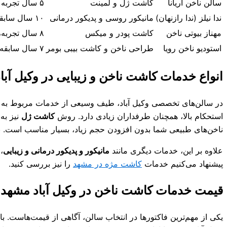
سالن ناخن آریانا
کاشت ژل و لمینت
۵ سال تجربه کاری، ۴.۹ از ۵ (۲۰۰ نظر)
ندا نیلز (ندا رازنهان)
مانیکور روسی و پدیکور درمانی
۱۰ سال سابقه حرفه‌ای، ۴.۸ از ۵ (۱۸۰ نظر)
مهناز بیوتی ناخن
کاشت پودر و میکس
۸ سال تجربه، ۵ از ۵ (۹۰ نظر)
استودیو ناخن رویا
طراحی ناخن و کاشت بیبی بومر
۷ سال سابقه، ۴.۷ از ۵ (۱۵۰ نظر)
انواع خدمات کاشت ناخن و زیبایی در وکیل آباد
در سالن‌های تخصصی وکیل آباد، طیف وسیعی از خدمات مربوط به ناخ
استحکام بالا، همچنان طرفداران زیادی دارد. روش
کاشت ژل
نیز به
ناخن‌های طبیعی شما بدون افزودن حجم زیاد، بسیار مناسب است. برا
علاوه بر این، خدمات دیگری مانند
مانیکور و پدیکور درمانی و زیبایی
،
پیشنهاد می‌کنیم خدمات
کاشت مژه در مشهد
را نیز بررسی کنید.
قیمت خدمات کاشت ناخن در وکیل آباد مشهد (برو