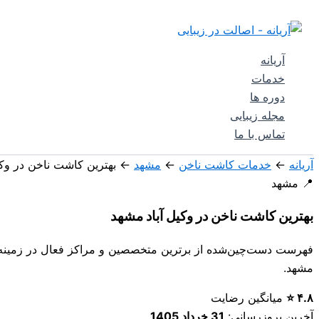
نام*
ایمیل*
پرش
جستجو
به
محتوا
آریانه
خدمات
دوره ها
مجله زیبایی
تماس با ما
آریانه
←
خدمات کاشت ناخن
←
مشهد
←
بهترین کاشت ناخن در وکی
📍 مشهد
بهترین کاشت ناخن در وکیل آباد مشهد
فهرست دست‌چین‌شده از برترین متخصصین و مراکز فعال در زمین
مشهد
.
۴.۸ ⭐
میانگین رضایت
آخرین بروزرسانی:
31 خرداد 1405