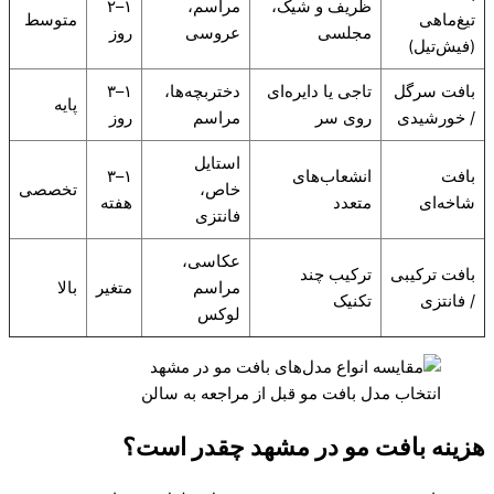
ظریف و شیک،
مراسم،
۱–۲
تیغ‌ماهی
متوسط
مجلسی
عروسی
روز
(فیش‌تیل)
بافت سرگل
تاجی یا دایره‌ای
دختربچه‌ها،
۱–۳
پایه
/ خورشیدی
روی سر
مراسم
روز
استایل
بافت
انشعاب‌های
۱–۳
خاص،
تخصصی
شاخه‌ای
متعدد
هفته
فانتزی
عکاسی،
بافت ترکیبی
ترکیب چند
مراسم
متغیر
بالا
/ فانتزی
تکنیک
لوکس
انتخاب مدل بافت مو قبل از مراجعه به سالن
هزینه بافت مو در مشهد چقدر است؟