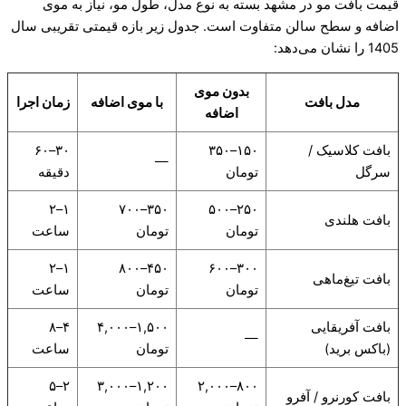
قیمت بافت مو در مشهد بسته به نوع مدل، طول مو، نیاز به موی
اضافه و سطح سالن متفاوت است. جدول زیر بازه قیمتی تقریبی سال
1405 را نشان می‌دهد:
بدون موی
مدل بافت
با موی اضافه
زمان اجرا
اضافه
بافت کلاسیک /
۱۵۰–۳۵۰
۳۰–۶۰
—
سرگل
تومان
دقیقه
۱–۲
۳۵۰–۷۰۰
۲۵۰–۵۰۰
بافت هلندی
تومان
تومان
ساعت
۱–۲
۴۵۰–۸۰۰
۳۰۰–۶۰۰
بافت تیغ‌ماهی
تومان
تومان
ساعت
بافت آفریقایی
۱,۵۰۰–۴,۰۰۰
۴–۸
—
(باکس برید)
تومان
ساعت
۲–۵
۱,۲۰۰–۳,۰۰۰
۸۰۰–۲,۰۰۰
بافت کورنرو / آفرو