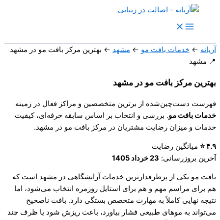
نام*
وبگاه
ایمیل*
رش
ه
حتوا
آریانه
←
خدمات بافت مو
←
مشهد
←
بهترین مرکز بافت مو در مشهد
📍 مشهد
بهترین مرکز بافت مو در مشهد
فهرست دست‌چین‌شده از برترین متخصصین و مراکز فعال در زمینه
خدمات بافت مو
. بررسی و انتخاب بر اساس سابقه حرفه‌ای، کیفیت
خدمات و میزان رضایت مشتریان در
مرکز بافت مو در مشهد
.
۴.۹ ⭐
میانگین رضایت
آخرین بروزرسانی:
23 خرداد 1405
بافت مو یکی از پرطرفدارترین خدمات آرایشگاهی در مشهد است که
هم برای مراسم مهم و هم برای استایل روزمره انتخاب می‌شود، اما
نتیجه نهایی کاملاً به مهارت متخصص بستگی دارد. بافت ناصحیح
می‌تواند به موهای طبیعی فشار بیاورد، باعث ریزش شود یا ظرف چند