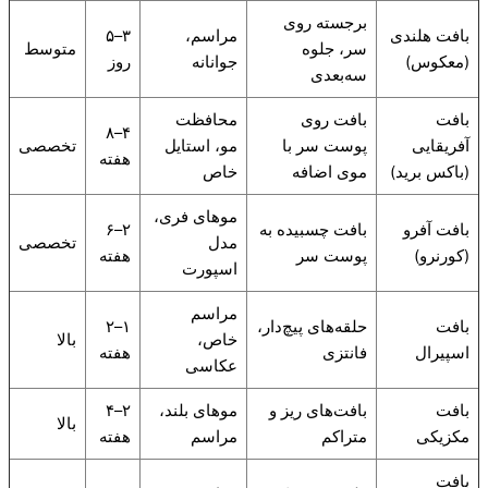
برجسته روی
بافت هلندی
مراسم،
۳–۵
سر، جلوه
متوسط
(معکوس)
جوانانه
روز
سه‌بعدی
بافت
بافت روی
محافظت
۴–۸
آفریقایی
پوست سر با
مو، استایل
تخصصی
هفته
(باکس برید)
موی اضافه
خاص
موهای فری،
بافت آفرو
بافت چسبیده به
۲–۶
مدل
تخصصی
(کورنرو)
پوست سر
هفته
اسپورت
مراسم
بافت
حلقه‌های پیچ‌دار،
۱–۲
خاص،
بالا
اسپیرال
فانتزی
هفته
عکاسی
بافت
بافت‌های ریز و
موهای بلند،
۲–۴
بالا
مکزیکی
متراکم
مراسم
هفته
بافت