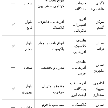
انواع بافت +
(گیتی
خدمات
سجاد
—
کوتاهی + شینیون
هاشمی)
چندگانه
آفرو،
مرکز
آفریقایی، فانتزی،
بلوار
اسپیرال،
✅
گندم
کلاسیک
قانع
مکزیکی
هلندی،
سالن
انواع بافت با مواد
بلوار
کلاسیک،
✅
ترانه
باکیفیت
معلم
آفریقایی
هلندی،
سالن
آفریقایی،
مدرن و تخصصی
سجاد
—
ملورین
عربی
آکادمی
آفرو، بافت
متنوع با متریال
بلوار
سهیلا
بچه‌گانه،
✅
مرغوب
پیروزی
مختاری
لیفت ابرو
سالن
کلاسیک تا
متناسب با فرم
هاشمیه
—