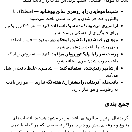
است به موهای طبیعی آسیب بزند. این نکات را رعایت کنید:
شب‌ها موهایتان را با روسری ساتن بپوشانید
— اصطکاک با
بالش باعث فر شدن و خراب شدن بافت می‌شود
از اسپری مرطوب‌کننده سبک استفاده کنید
— هر ۲–۳ روز یک‌بار
برای جلوگیری از خشکی پوست سر
موهای بافته‌شده را نکشید یا محکم دور نبندید
— فشار اضافه
روی ریشه‌ها باعث ریزش می‌شود
پوست سر را با اپلیکاتور روغن مراقبت کنید
— نه روغن زیاد که
باعث چرب شدن موی اضافه شود
از شامپو رقیق‌شده استفاده کنید
— شامپوی غلیظ بافت را شل
می‌کند
بافت‌های آفریقایی را بیشتر از ۸ هفته نگه ندارید
— مو زیر بافت
به رطوبت و هوا نیاز دارد.
جمع بندی
اگر بدنبال بهترین سالن‌های بافت مو در مشهد هستید، انتخاب‌های
متنوع و حرفه‌ای پیش‌ رو دارید. مراکز تخصصی که هر کدام با تیمی
مجرب و استفاده از متدهای روز دنیا، خدمات بافتی متنوع، باکیفیت و