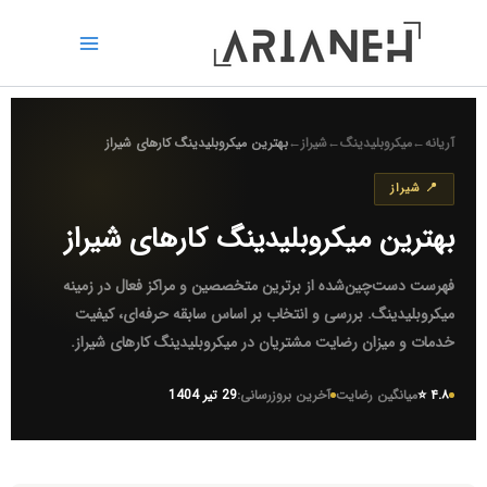
رش
ه
حتوا
آریانه
←
میکروبلیدینگ
←
شیراز
←
بهترین میکروبلیدینگ کارهای شیراز
📍 شیراز
بهترین میکروبلیدینگ کارهای شیراز
فهرست دست‌چین‌شده از برترین متخصصین و مراکز فعال در زمینه
میکروبلیدینگ
. بررسی و انتخاب بر اساس سابقه حرفه‌ای، کیفیت
خدمات و میزان رضایت مشتریان در
میکروبلیدینگ کارهای شیراز
.
۴.۸ ⭐
میانگین رضایت
آخرین بروزرسانی:
29 تیر 1404