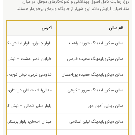
روز، رعایت کامل اصول بهداشتی و نمونه‌کارهای موفق، در میان
متقاضیان آرایش دائم ابرو شیراز از جایگاه ویژه‌ای برخوردار هستند.
نام سالن
آدرس
سالن میکروبلیدینگ حوریه راهب
بلوار چمران، بلوار نیایش، کوچه ۳، خیابان هنگام، کوچه ۶، نبش /۴
سالن میکروبلیدینگ سعیده غارسی
خیابان قصرالدشت – نبش کوچه 50 – سالن زیبایی لی‌لی رض
سالن میکروبلیدینگ سعیده پوراحسان
قدوسی غربی، نبش کوچه 12
سالن میکروبلیدینگ سرور شکوهی
معالی‌آباد، خیابان دوستان، واحد 
سالن زیبایی آذین مهر
بلوار سفیر شمالی – نبش کوچه 21
سالن میکروبلیدینگ لیلی اسلامی
میدان احسان، بلوار پرستار، بعد