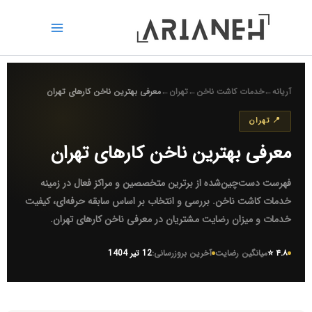
رش
ه
حتوا
آریانه
←
خدمات کاشت ناخن
←
تهران
←
معرفی بهترین ناخن کارهای تهران
📍 تهران
معرفی بهترین ناخن کارهای تهران
فهرست دست‌چین‌شده از برترین متخصصین و مراکز فعال در زمینه
خدمات کاشت ناخن
. بررسی و انتخاب بر اساس سابقه حرفه‌ای، کیفیت
خدمات و میزان رضایت مشتریان در
معرفی ناخن کارهای تهران
.
۴.۸ ⭐
میانگین رضایت
آخرین بروزرسانی:
12 تیر 1404