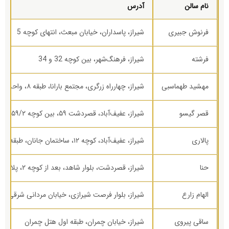
نام سالن
آدرس
فرنوش جبیری
شیراز، پاسداران، خیابان مبعث، انتهای کوچه 5
فرشته
شیراز، فرهنگ‌شهر، بین کوچه 32 و 34
مهشید طهماسبی
شیراز، چهارراه زرگری، مجتمع بارانا، طبقه ۸، واحد ۸۵
قصر گیسو
شیراز، عفیف‌آباد، قصردشت ۵۹، بین کوچه ۵۹/۲ و ۵۹/۴
پالاری
شیراز، عفیف‌آباد، کوچه ۱۲، ساختمان جانان، طبقه ۵
حنا
شیراز، قصردشت، بلوار شاهد، بعد از کوچه ۲، پلاک ۱۸۳
الهام زارع
شیراز، بلوار فرصت شیرازی، خیابان مردانی شرقی
ساقی پیروی
شیراز، خیابان چمران، طبقه اول هتل چمران