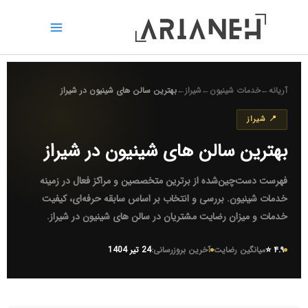
رش
ه
حتوا
آریانه
←
خدمات شینیون
←
شیراز
←
بهترین سالن های شینیون در شیراز
📍 شیراز
بهترین سالن های شینیون در شیراز
فهرست دست‌چین‌شده از برترین متخصصین و مراکز فعال در زمینه
خدمات شینیون
. بررسی و انتخاب بر اساس سابقه حرفه‌ای، کیفیت
خدمات و میزان رضایت مشتریان در
سالن های شینیون در شیراز
.
۴.۹ ⭐
میانگین رضایت
آخرین بروزرسانی:
24 تیر 1404