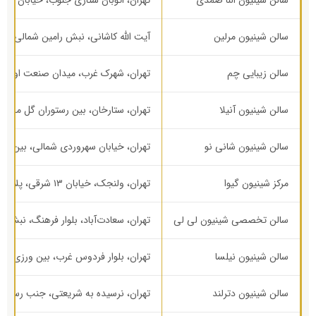
سالن شینیون النا صمدی
تهران، اتوبان ستاری جنوب، خیابان پیامبران غربی، پلا
سالن شینیون مرلین
آیت الله کاشانی، نبش رامین شمالی، بالای بان
سالن زیبایی چم
تهران، شهرک غرب، میدان صنعت اول، بلو
سالن شینیون آنیلا
تهران، ستارخان، بین رستوران گل محمدی و خشکبار
سالن شینیون شانی نو
تهران، خیابان سهروردی شمالی، بین خیابان مط
مرکز شینیون گیوا
تهران، ولنجک، خیابان ۱۳ شرقی، پلاک ۳۶/۱
سالن تخصصی شینیون لی لی
تهران، سعادت‌آباد، بلوار فرهنگ، نبش خ
سالن شینیون نیلسا
تهران، بلوار فردوس غرب، بین ورزی شمالی و پر
سالن شینیون دترلند
تهران، نرسیده به شریعتی، جنب رستوران باریزو، پلاک ۶