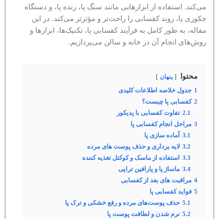
می‌کند. استفاده از ابزارهایی مانند سنگ پا، رنده پا، و دستگاه
جکوزی پا، روند کفسابی را راحت‌تر و مؤثرتر می‌کند. در این
مقاله، به طور کامل به فرآیند کفسابی پا، تکنیک‌ها، ابزارها و
روش‌های انجام آن در خانه و سالن می‌پردازیم.
محتوا
پنهان
1
جدول خلاصه اطلاعات کلیدی
2
کفسابی پا چیست؟
2.1
تفاوت کفسابی با پدیکور
3
مراحل انجام کفسابی پا
3.1
آماده‌ سازی پا
3.2
لایه برداری و حذف پوست های مرده
3.3
استفاده از ماسک و کوکتل تغذیه کننده
3.4
ماساژ پا و پارافین تراپی
4
مراقبت های بعد از کفسابی
5
فواید کفسابی پا
5.1
حذف پوست‌های مرده و رفع خشکی و ترک پا
5.2
نرم شدن و لطافت پوست پا