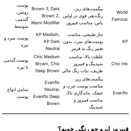
پوست
پیگمنت‌های ریز،
Brown 3, Dark
World
روشن،
رنگ‌دهی قوی در اولین
Brown 2,
Famous
گندمی،
پاس، مناسب فیبروز
Warm Modifier
متوسط
تناژ طبیعی، مناسب
KP Medium,
پوست سرد و
KP
پوست‌های سرد، بدون
KP Dark
تیره
تغییر رنگ به قرمز
Neutral
غلظت بالا، مناسب
Chic Medium
پوست گندمی
Chic Ink
شیدینگ و فیبروز
Brown, Chic
تا تیره
ظریف، ثبات رنگ عالی
Deep Brown
پیگمنت‌های ریز،
Evenflo
مناسب پوست چرب و
Neutral,
تمامی انواع
Evenflo
خشک، ماندگاری بالا،
Evenflo Deep
پوست
مناسب فیبروز و
Brown
شیدینگ
فیبروز ابرو چه رنگی خوبه؟