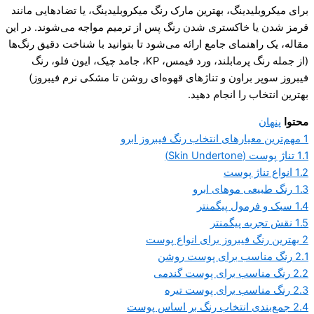
برای میکروبلیدینگ، بهترین مارک رنگ میکروبلیدینگ، یا تضادهایی مانند
قرمز شدن یا خاکستری شدن رنگ پس از ترمیم مواجه می‌شوند. در این
مقاله، یک راهنمای جامع ارائه می‌شود تا بتوانید با شناخت دقیق رنگ‌ها
(از جمله رنگ پرمابلند، ورد فیمس، KP، جامد چیک، ایون فلو، رنگ
فیبروز سوپر براون و تناژهای قهوه‌ای روشن تا مشکی نرم فیبروز)
بهترین انتخاب را انجام دهید.
محتوا
پنهان
1
مهم‌ترین معیارهای انتخاب رنگ فیبروز ابرو
1.1
تناژ پوست (Skin Undertone)
1.2
انواع تناژ پوست
1.3
رنگ طبیعی موهای ابرو
1.4
سبک و فرمول پیگمنتر
1.5
نقش تجربه پیگمنتر
2
بهترین رنگ فیبروز برای انواع پوست
2.1
رنگ مناسب برای پوست روشن
2.2
رنگ مناسب برای پوست گندمی
2.3
رنگ مناسب برای پوست تیره
2.4
جمع‌بندی انتخاب رنگ بر اساس پوست