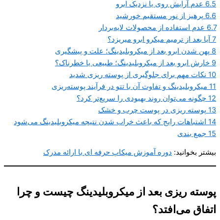
6.5
عدم آرایش روی یا نزدیک ابرو
6.6
پرهیز از نور مستقیم خورشید
6.7
عدم استفاده از محصولات لایه‌بردار
7
آیا بعد از ترمیم میکرو ابرو میریزد؟
8
پهن شدن ابرو بعد از میکروبلیدینگ؛ علت و پیشگیری
9
خارش ابرو بعد از میکروبلیدینگ؛ طبیعی یا خطرناک؟
10
نکات مهم برای جلوگیری از پوسته‌ ریزی شدید
11
میکروبلیدینگ و تفاوت آن با تتو در فرآیند پوسته‌ریزی
12
چگونه می‌توان روند بهبودی را سریع‌تر کرد؟
13
پوسته ریزی در پوست چرب و خشک
14
اشتباهات رایج که باعث خراب شدن نتیجه میکروبلیدینگ می‌شود
15
جمع بندی
بیشتر بخوانید:
دوره آموزش میکاپ حرفه ای با ارائه مدرک
پوسته ریزی بعد از میکروبلیدینگ چیست و چرا
اتفاق می‌افتد؟