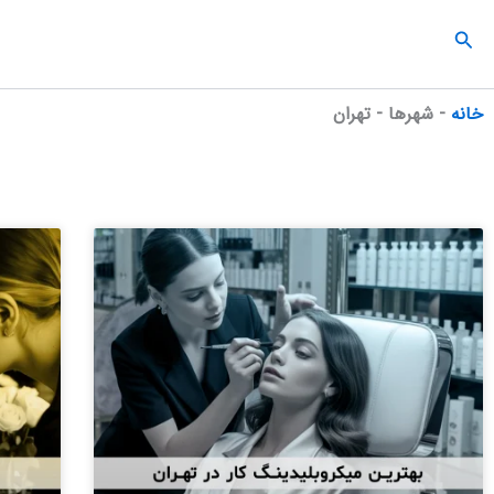
رش
جستجو
ه
حتوا
خانه
-
شهرها
-
تهران