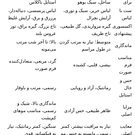
برای
ساحل، سبک بوهو
استایل باکلاس
ست با
لباس حریر، سبک و توری،
لباس پرنسسی، دنباله‌دار،
لباس
آرایش نچرال
پرزرق و برق، آرایش غلیظ
اکسسوری
گیره مرواریدی، گل طبیعی،
تاج بزرگ، گیره براق، تور
پیشنهادی
تاج ظریف
عروس بلند
متوسط؛ نیاز به مرتب کردن
بالا؛ تا آخر شب مرتب
ماندگاری
در طول مراسم
می‌مونه
مناسب
گرد، مربعی، متعادل‌کننده
فرم
بیضی، قلبی، کشیده
فرم صورت
صورت
حس و
حال
رمانتیک، آزاد و رویایی
رسمی، مرتب و باوقار
استایل
ماندگاری بالا، شیک و
مزایا
ظاهر طبیعی، حس آزادی
رسمی، مناسب موهای
اصلی
کم‌پشت
معایب
نیاز به مراقبت بیشتر، کمتر
سنگین، کمتر رمانتیک، نیاز
اصلی
رسمی، وابسته به جنس مو
به فیکساتور قوی