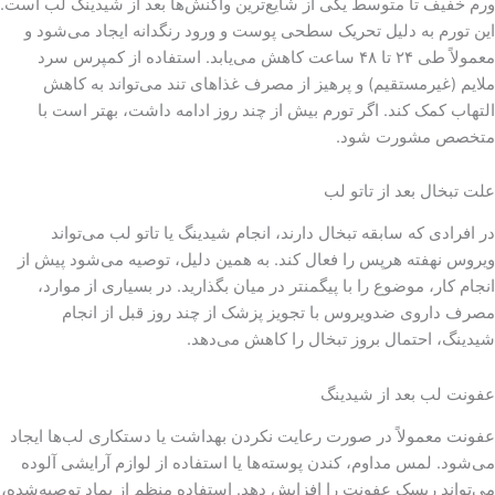
ورم خفیف تا متوسط یکی از شایع‌ترین واکنش‌ها بعد از شیدینگ لب است.
این تورم به دلیل تحریک سطحی پوست و ورود رنگدانه ایجاد می‌شود و
معمولاً طی ۲۴ تا ۴۸ ساعت کاهش می‌یابد. استفاده از کمپرس سرد
ملایم (غیرمستقیم) و پرهیز از مصرف غذاهای تند می‌تواند به کاهش
التهاب کمک کند. اگر تورم بیش از چند روز ادامه داشت، بهتر است با
متخصص مشورت شود.
علت تبخال بعد از تاتو لب
در افرادی که سابقه تبخال دارند، انجام شیدینگ یا تاتو لب می‌تواند
ویروس نهفته هرپس را فعال کند. به همین دلیل، توصیه می‌شود پیش از
انجام کار، موضوع را با پیگمنتر در میان بگذارید. در بسیاری از موارد،
مصرف داروی ضدویروس با تجویز پزشک از چند روز قبل از انجام
شیدینگ، احتمال بروز تبخال را کاهش می‌دهد.
عفونت لب بعد از شیدینگ
عفونت معمولاً در صورت رعایت نکردن بهداشت یا دستکاری لب‌ها ایجاد
می‌شود. لمس مداوم، کندن پوسته‌ها یا استفاده از لوازم آرایشی آلوده
می‌تواند ریسک عفونت را افزایش دهد. استفاده منظم از پماد توصیه‌شده،