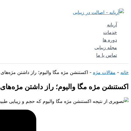
نظر
نام*
ایمیل*
پرش
جستجو
خود
به
را
محتوا
بنویسید...
آریانه
خدمات
دوره ها
مجله زیبایی
تماس با ما
خانه
-
مقالات مژه
-
اکستنشن مژه مگا والیوم؛ راز داشتن مژه‌های 
اکستنشن مژه مگا والیوم؛ راز داشتن مژه‌های 