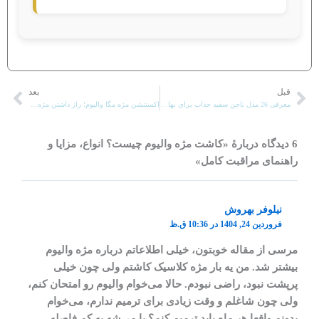
قبل
بعد
قبلی
بعد
معرفی 26 مدل ناخن سفید جذاب برای بهار 2025
اکستنشن مژه مگا والیوم؛ راز داشتن مژه‌های پرپشت و خیره‌کننده
6 دیدگاه دربارهٔ «کاشت مژه والیوم چیست؟ انواع، مزایا و
راهنمای مراقبت کامل»
نیلوفر بهروش
فروردین 24, 1404 در 10:36 ق.ظ
مرسی از مقاله خوبتون، خیلی اطلاعاتم درباره مژه والیوم
بیشتر شد. من یه بار مژه کلاسیک کاشتم ولی چون خیلی
پرپشت نبود، راضی نبودم. حالا می‌خوام والیوم رو امتحان کنم،
ولی چون شاغلم و وقت زیادی برای ترمیم ندارم، می‌خوام
بدونم واقعا هر ماه باید ترمیم کنم؟ یا می‌شه یه کم فاصله