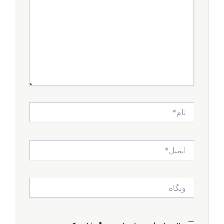
را
بنویسید...
نام*
ایمیل*
وبگاه