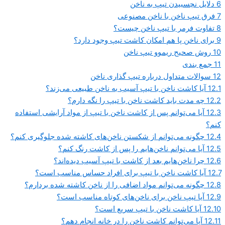
6
دلایل نچسبیدن تیپ به ناخن
7
فرق تیپ ناخن با ناخن مصنوعی
8
تفاوت فرمر با تیپ ناخن چیست؟
9
برای ناخن پا هم امکان کاشت تیپ وجود دارد؟
10
روش صحیح ریموو تیپ ناخن
11
جمع بندی
12
سوالات متداول درباره تیپ گذاری ناخن
12.1
آیا کاشت ناخن با تیپ آسیب به ناخن طبیعی می‌زند؟
12.2
چه مدت باید کاشت ناخن با تیپ را نگه دارم؟
12.3
آیا می‌توانم پس از کاشت ناخن با تیپ از مواد آرایشی استفاده
کنم؟
12.4
چگونه می‌توانم از شکستن ناخن‌های کاشته شده جلوگیری کنم؟
12.5
آیا می‌توانم ناخن‌هایم را پس از کاشت رنگ کنم؟
12.6
چرا ناخن‌هایم بعد از کاشت با تیپ آسیب دیده‌اند؟
12.7
آیا کاشت ناخن با تیپ برای افراد حساس مناسب است؟
12.8
چگونه می‌توانم مواد اضافی را از ناخن کاشته‌ شده بردارم؟
12.9
آیا تیپ ناخن برای ناخن‌های کوتاه مناسب است؟
12.10
آیا کاشت ناخن با تیپ سریع است؟
12.11
آیا می‌توانم کاشت ناخن را در خانه انجام دهم؟