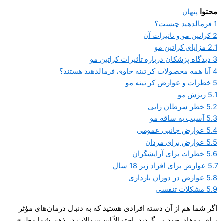
محتوا
پنهان
1
فرمالدهید چیست؟
2
کراتین مو و تاثیرات آن
2.1
مزایای کراتین مو
3
دیدگاه پزشکان درباره تأثیرات کراتین مو
4
آیا همه محصولات کراتینه حاوی فرمالدهید هستند؟
5
خطرات و عوارض کراتینه مو
5.1
ریزش مو
5.2
خطر سرطان زایی
5.3
آسیب به ساقه مو
5.4
عوارض جانبی عمومی
5.5
عوارض برای مردان
5.6
خطرات برای آرایشگران
5.7
عوارض برای افراد زیر 18 سال
5.8
عوارض در دوران بارداری
5.9
مشکلات تنفسی
اگر شما هم از آن دسته افرادی هستید که به دنبال درمان‌های مؤثر
برای موهای خود می‌گردید، احتمالاً این سوالات در ذهن شما مطرح