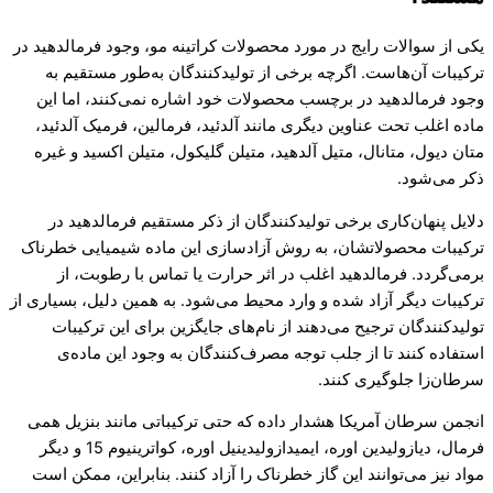
یکی از سوالات رایج در مورد محصولات کراتینه مو، وجود فرمالدهید در
ترکیبات آن‌هاست. اگرچه برخی از تولیدکنندگان به‌طور مستقیم به
وجود فرمالدهید در برچسب محصولات خود اشاره نمی‌کنند، اما این
ماده اغلب تحت عناوین دیگری مانند آلدئید، فرمالین، فرمیک آلدئید،
متان دیول، متانال، متیل آلدهید، متیلن گلیکول، متیلن اکسید و غیره
ذکر می‌شود.
دلایل پنهان‌کاری برخی تولیدکنندگان از ذکر مستقیم فرمالدهید در
ترکیبات محصولاتشان، به روش آزادسازی این ماده شیمیایی خطرناک
برمی‌گردد. فرمالدهید اغلب در اثر حرارت یا تماس با رطوبت، از
ترکیبات دیگر آزاد شده و وارد محیط می‌شود. به همین دلیل، بسیاری از
تولیدکنندگان ترجیح می‌دهند از نام‌های جایگزین برای این ترکیبات
استفاده کنند تا از جلب توجه مصرف‌کنندگان به وجود این ماده‌ی
سرطان‌زا جلوگیری کنند.
انجمن سرطان آمریکا هشدار داده که حتی ترکیباتی مانند بنزیل همی
فرمال، دیازولیدین اوره، ایمیدازولیدینیل اوره، کواترینیوم 15 و دیگر
مواد نیز می‌توانند این گاز خطرناک را آزاد کنند. بنابراین، ممکن است