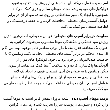
آسیب‌دیده عمل می‌کند. این ماده غنی از پروتئین، با تغذیه و تقویت
فولیکول‌های مو، به رشد مجدد موهای سالم و قوی کمک می‌کند.
همچنین، با ایجاد یک سپر محافظتی بر روی ساقه مو، از آن در برابر
عوامل آسیب‌رسان محیطی محافظت کرده و به حفظ درخشندگی و
لطافت طبیعی مو کمک می‌کند.
مقاومت در برابر آسیب های محیطی:
عوامل محیطی، اصلی‌ترین دلایل
ریزش مو، خشکی و شکنندگی موها محسوب می‌شوند. کراتین، به
عنوان یک محافظ قدرتمند، با دارا بودن مقادیر قابل توجهی ویتامین C و
E، سدی محکم در برابر آسیب‌های محیطی ایجاد می‌کند. ویتامین C با
خاصیت ضدباکتریایی و چربی‌زدایی خود، فولیکول‌های مو را از
آلودگی‌ها پاک‌سازی کرده و به سلامت آن‌ها کمک می‌نماید. از سوی
دیگر، ویتامین E به عنوان یک آنتی‌اکسیدان قوی، با ایجاد یک لایه
محافظتی بر روی ساقه مو، از آن در برابر رادیکال‌های آزاد و سایر
عوامل آسیب‌رسان محیطی حفاظت می‌کند و به حفظ رطوبت طبیعی
مو کمک می‌نماید.
ترمیم موهای آسیب دیده:
اشعه ماوراء بنفش قادر است به موها آسیب
وارد کرده و سلول‌های پوست سر را تخریب کند. درمان‌های کراتین